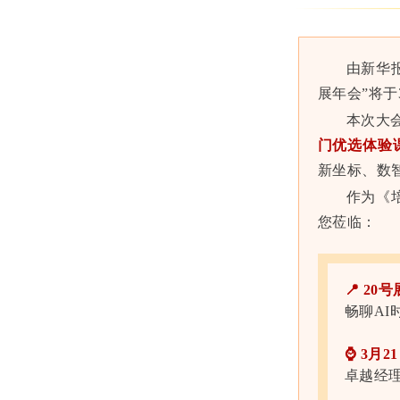
由新华
展年会”将于
本次大
门优选体验课
新坐标、数
作为《
您莅临：
📍 20
畅聊AI
⌚ 3月2
卓越经理