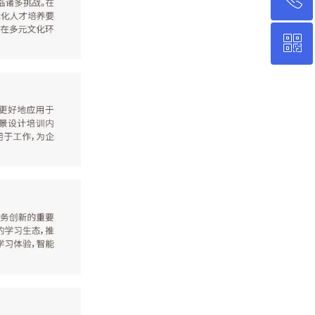
ꀥ
0755-83556989
微信服务号