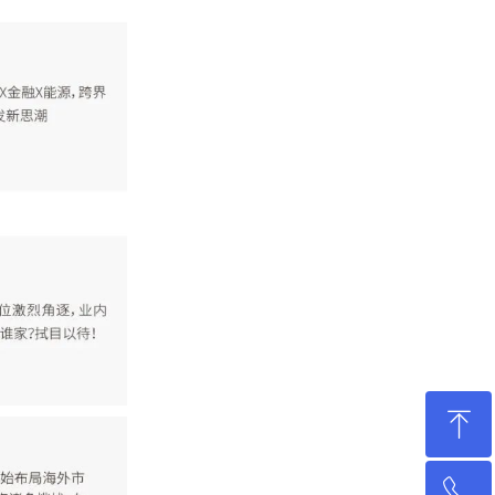
ꁸ
ꂅ
回到顶部