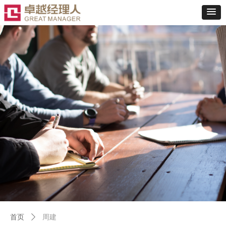
首页
ꄲ
周建