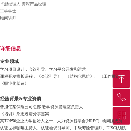
卓越经理人 资深产品经理
工学学士
顾问讲师
详细信息
专业领域
学习项目设计，会议引导、学习平台开发和运营
ꁸ
课程开发擅长课程：《会议引导》、《结构化思维》、 《工作推进》 、
《职业化塑造》
ꂅ
回到顶部
经验背景&专业资质
曾担任某保险公司总部 教学资源管理室负责人
ꀥ
《培训》杂志邀请分享嘉宾
0755-83556989
某TOP50企业大学创始人之一、人力资源智享会(HREC) 顾问团成员
认证世界咖啡主持人、认证会议引导师、中级寿险管理师、DISC认证讲