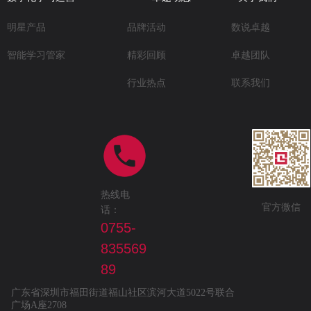
明星产品
品牌活动
数说卓越
精彩回顾
卓越团队
智能学习管家
行业热点
联系我们
热线电
官方微信
话：
0755-
835569
89
广东省深圳市福田街道福山社区滨河大道5022号联合
广场A座2708